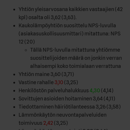
Yhtiön yleisarvosana kaikkien vastaajien (42
kpl) osalta oli 3,62 (3,63).
Kaukolämpöyhtiön suosittelu NPS-luvulla
(asiakasuskollisuusmittari) mitattuna: NPS
12 (20)
Tällä NPS-luvulla mitattuna yhtiömme
suosittelijoiden määrä on jonkin verran
alhaisempi koko toimialaan verrattuna
Yhtiön maine 3,60 (3,71)
Vastine rahalle
3,10
(3,25)
Henkilöstön palveluhalukkuus
4,30
(4,14)
Sovittujen asioiden hoitaminen 3,64 (4,11)
Tiedottaminen häiriötilanteessa 3,26 (3,58)
Lämmönkäytön neuvontapalveluiden
toimivuus
2,42
(3,25)