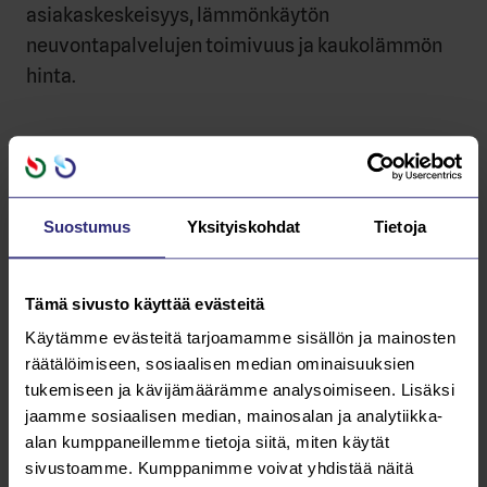
asiakaskeskeisyys, lämmönkäytön
neuvontapalvelujen toimivuus ja kaukolämmön
hinta.
Kaukolämmön hintaan yhtiö on jo vaikuttanut
laskemalla sitä kahtena vuonna peräkkäin,
yhteensä 16 %. Viimeisin hinnan alennus (-10 %)
Suostumus
Yksityiskohdat
Tietoja
astui voimaan tämän vuoden alusta. Lisäksi
vuoden 2016 perusmaksut marras-joulukuun
osalta jätettiin laskuttamatta. Nämä hinnan
Tämä sivusto käyttää evästeitä
alennukset eivät ehtineet näkymään tässä
Käytämme evästeitä tarjoamamme sisällön ja mainosten
tutkimuksessa, mutta tehdyillä toimenpiteillä
räätälöimiseen, sosiaalisen median ominaisuuksien
parannettiin huomattavasti kaukolämmön
tukemiseen ja kävijämäärämme analysoimiseen. Lisäksi
jaamme sosiaalisen median, mainosalan ja analytiikka-
kilpailukykyä muihin lämmitysmuotoihin
alan kumppaneillemme tietoja siitä, miten käytät
verrattuna.
sivustoamme. Kumppanimme voivat yhdistää näitä