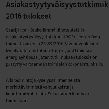
Asiakastyytyväisyystutkimu
2016 tulokset
Saarijärven Kaukolämmöllä toteutettiin
asiakastyytyväisyystutkimus IROResearch Oy:n
toimesta viikoilla 36-39/2016. Vastaavanlainen
kyselytutkimus toteutettiin myös 41 muussa
energiayhtiössä, joten tutkimuksen tuloksia on
pystytty vertaamaan toimialan kokonaistuloksiin.
Alla poimintoja kyselyssä ilmenneistä
merkittävimmistä vahvuuksista ja
kehittämiskohteista. Suluissa vertaus koko
toimialaan.