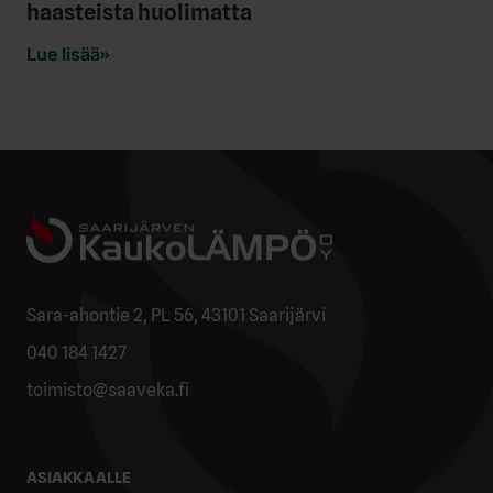
haasteista huolimatta
Lue lisää
Sara-ahontie 2, PL 56, 43101 Saarijärvi
040 184 1427
toimisto@saaveka.fi
ASIAKKAALLE