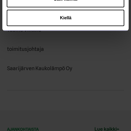
Terveisin,
Kiellä
Tuomo Vilkkilä
toimitusjohtaja
Saarijärven Kaukolämpö Oy
Lue kaikki
AJANKOHTAISTA