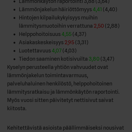
Lämmönkäytön raportointi 3,88 (3,64)
Lämmönjakelun häiriöttömyys
4,41
(4,40)
Hintojen kilpailukykyisyys muihin
lämmitysmuotoihin verrattuna
2,50
(2,88)
Helppohoitoisuus
4,55
(4,37)
Asiakaskeskeisyys
2,95
(3,31)
Luotettavuus
4,07
(4,03)
Tiedon saaminen kotisivuilta
3,80
(3,47)
Kyselyn perusteella yhtiön vahvuudet ovat
lämmönjakelun toimintavarmuus,
palveluhaluinen henkilöstö, helppohoitoinen
lämmitysratkaisu ja lämmönkäytön raportointi.
Myös vuosi sitten päivitetyt nettisivut saivat
kiitosta.
Kehitettävistä asioista päällimmäiseksi nousivat