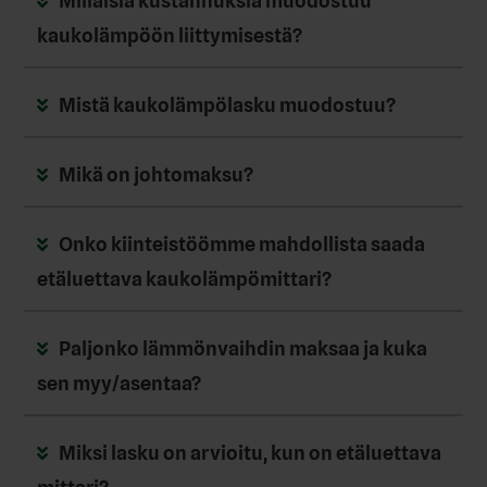
Millaisia kustannuksia muodostuu
kaukolämpöön liittymisestä?
Mistä kaukolämpölasku muodostuu?
Mikä on johtomaksu?
Onko kiinteistöömme mahdollista saada
etäluettava kaukolämpömittari?
Paljonko lämmönvaihdin maksaa ja kuka
sen myy/asentaa?
Miksi lasku on arvioitu, kun on etäluettava