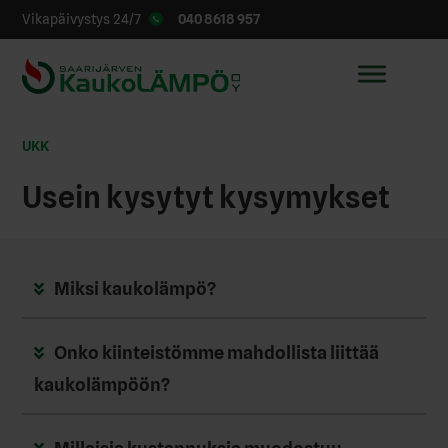
040 8618 957
Vikapäivystys 24/7
UKK
Usein kysytyt kysymykset
Miksi kaukolämpö?
Onko kiinteistömme mahdollista liittää
kaukolämpöön?