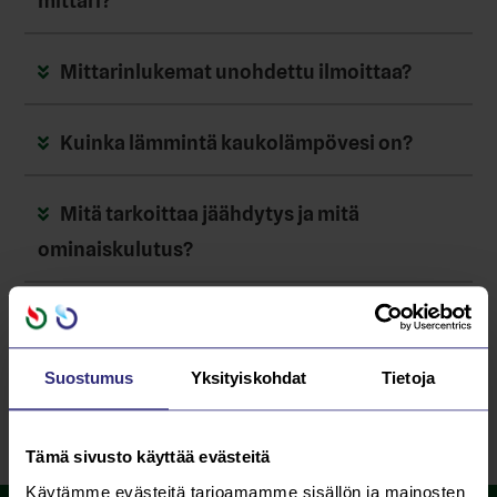
mittari?
Mittarinlukemat unohdettu ilmoittaa?
Kuinka lämmintä kaukolämpövesi on?
Mitä tarkoittaa jäähdytys ja mitä
ominaiskulutus?
Missä on vika, kun patterit ovat kylmiä eikä
lämmintä suihkuvettä tule?
Suostumus
Yksityiskohdat
Tietoja
Miten otan käyttöön e-laskun?
Tämä sivusto käyttää evästeitä
Käytämme evästeitä tarjoamamme sisällön ja mainosten