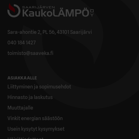
Sara-ahontie 2, PL 56, 43101 Saarijärvi
040 184 1427
toimisto@saaveka.fi
ASIAKKAALLE
Liittyminen ja sopimusehdot
Hinnasto ja laskutus
Muuttajalle
Vinkit energian säästöön
Usein kysytyt kysymykset