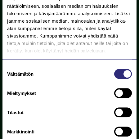
räätälöimiseen, sosiaalisen median ominaisuuksien
Näin liityt Saarijärven
tukemiseen ja kävijämäärämme analysoimiseen. Lisäksi
jaamme sosiaalisen median, mainosalan ja analytiikka-
Kaukolämmön asiakkaaksi
alan kumppaneillemme tietoja siitä, miten käytät
sivustoamme. Kumppanimme voivat yhdistää näitä
1
Ota yhteyttä sähköpostitse, puhelimitse tai
tietoja muihin tietoihin, joita olet antanut heille tai joita on
yhteydenottolomakkeella.
kerätty, kun olet käyttänyt heidän palvelujaan.
Suostumuksen
2
Välttämätön
Voit valita joko avaimet käteen -ratkaisun
valinta
tai osaratkaisun, jolloin vastaat itse mm.
kiinteistön sisälle tulevista lvi-tarvikkeista.
Mieltymykset
3
Tilastot
Laskemme sinulle tarjouksen tarpeidesi
mukaisesti.
Markkinointi