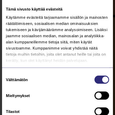
lasku osoitetaan
Tämä sivusto käyttää evästeitä
vuokralaiselle, se ei
Käytämme evästeitä tarjoamamme sisällön ja mainosten
poista
räätälöimiseen, sosiaalisen median ominaisuuksien
liittymissopimuksen
tukemiseen ja kävijämäärämme analysoimiseen. Lisäksi
mukaisia asiakkaan ja
jaamme sosiaalisen median, mainosalan ja analytiikka-
Saarijärven
alan kumppaneillemme tietoja siitä, miten käytät
sivustoamme. Kumppanimme voivat yhdistää näitä
Kaukolämpö Oy:n
tietoja muihin tietoihin, joita olet antanut heille tai joita on
velvoitteita ja
kerätty, kun olet käyttänyt heidän palvelujaan.
vastuita.
Suostumuksen
Osoitteenmuutoslomakkeen
Välttämätön
valinta
voit toimittaa täytettynä
myös sähköpostitse
osoitteeseen
toimisto@saaveka.fi
Mieltymykset
Tilastot
Laskutusosoitteen