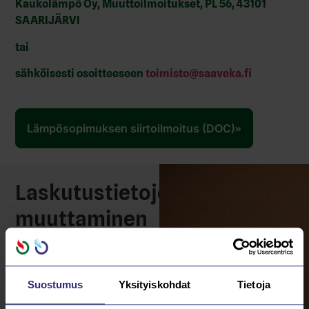
Kaukolämpö Oy, Muuttoilmoitukset, PL 56, 43101
SAARIJÄRVI
tai
sähköisesti osoitteeseen
toimisto@saaveka.fi
Lämpösopimuksen siirtoilmoitus (DOC)
Laskutustietojen
muuttaminen
Laskutusosoitteen
muutoksen voi
Suostumus
Yksityiskohdat
Tietoja
ilmoittaa alla olevalla
lomakkeella. Mikäli