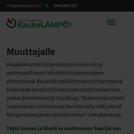
040 8618 957
Vikapäivystys 24/7
Muuttajalle
Kaukolämmön liittymissopimus ei siirry
automaattisesti kiinteistön luovutuksen
yhteydessä. Kaukolämpöliittymän siirtämisestä
tulee aina tehdä erillinen luovutuskirjasopimus,
jonka lämmönmyyjä hyväksyy. Tarkemmat ohjeet
sopimuksen siirrosta on kerrottu alla näkyvässä
lämpösopimuksen siirtoilmoitus –lomakkeessa.
Täytä lomake ja lähetä se osoitteeseen Saarijärven