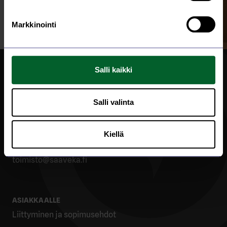
muutosilmoitus
(DOC)
Markkinointi
Salli kaikki
Salli valinta
Sara-ahontie 2, PL 56, 43101 Saarijärvi
Kiellä
040 184 1427
toimisto@saaveka.fi
ASIAKKAALLE
Liittyminen ja sopimusehdot