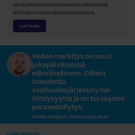
terveydensuojeluviranomaisen taholta että
laitoksen omassa käytönvalvonnassa.
Lue lisää
Veden merkitys on suuri
jokapäiväisessä
elämässämme. Oikein
toteutettu
vesihuoltojärjestely luo
viihtyvyyttä ja on terveyden
perusedellytys.
TUOMO VILKKILÄ | TOIMITUSJOHTAJA
AJANKOHTAISTA