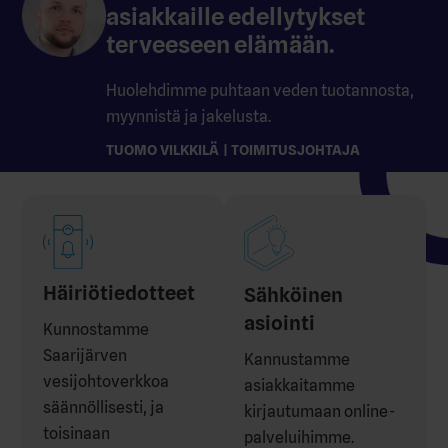
asiakkaille edellytykset
terveeseen elämään.
Huolehdimme puhtaan veden tuotannosta,
myynnistä ja jakelusta.
TUOMO VILKKILÄ | TOIMITUSJOHTAJA
Häiriötiedotteet
Sähköinen
asiointi
Kunnostamme
Saarijärven
Kannustamme
vesijohtoverkkoa
asiakkaitamme
säännöllisesti, ja
kirjautumaan online-
toisinaan
palveluihimme.