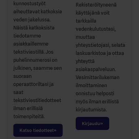
kunnostustyöt
Rekisteröityneenä
aiheuttavat katkoksia
käyttäjänä voit
veden jakelussa.
tarkkailla
Näistä katkoksista
vedenkulutustasi,
tiedotamme
muuttaa
asiakkaillemme
yhteystietojasi, selata
tekstiviestillä. Jos
laskuarkistoa ja ottaa
puhelinnumerosi on
yhteyttä
julkinen, saamme sen
asiakaspalveluun.
suoraan
Vesimittarilukeman
operaattoriltasi ja
ilmoittaminen
saat
onnistuu helposti
tekstiviestitiedotteet
myös ilman erillistä
ilman erillisiä
kirjautumista.
toimenpiteitä.
Kirjaudu
Katso tiedotteet