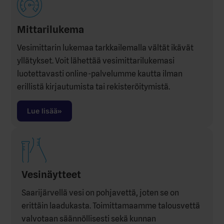
Mittarilukema
Vesimittarin lukemaa tarkkailemalla vältät ikävät
yllätykset. Voit lähettää vesimittarilukemasi
luotettavasti online-palvelumme kautta ilman
erillistä kirjautumista tai rekisteröitymistä.
Lue lisää
Vesinäytteet
Saarijärvellä vesi on pohjavettä, joten se on
erittäin laadukasta. Toimittamaamme talousvettä
valvotaan säännöllisesti sekä kunnan