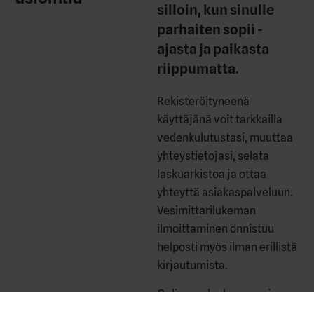
silloin, kun sinulle
parhaiten sopii -
ajasta ja paikasta
riippumatta.
Rekisteröityneenä
käyttäjänä voit tarkkailla
vedenkulutustasi, muuttaa
yhteystietojasi, selata
laskuarkistoa ja ottaa
yhteyttä asiakaspalveluun.
Vesimittarilukeman
ilmoittaminen onnistuu
helposti myös ilman erillistä
kirjautumista.
Online-palvelu on avoinna
24/7 ja voit käyttää