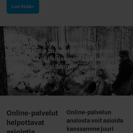
Lue lisää
Saarijärven Vesi ja Viemäri Oy
perustettiin 26. tammikuuta vuonna
1947 ja se oli Pohjanmaata lukuun
ottamatta yksi Suomen ensimmäisistä
vesilaitoksista.
Online-palvelut
Online-palvelun
ansiosta voit asioida
helpottavat
kanssamme juuri
asiointia