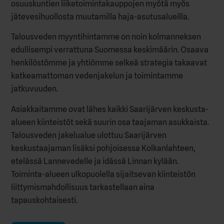
osuuskuntien liiketoimintakauppojen myötä myös
jätevesihuollosta muutamilla haja-asutusalueilla.
Talousveden myyntihintamme on noin kolmanneksen
edullisempi verrattuna Suomessa keskimäärin. Osaava
henkilöstömme ja yhtiömme selkeä strategia takaavat
katkeamattoman vedenjakelun ja toimintamme
jatkuvuuden.
Asiakkaitamme ovat lähes kaikki Saarijärven keskusta-
alueen kiinteistöt sekä suurin osa taajaman asukkaista.
Talousveden jakelualue ulottuu Saarijärven
keskustaajaman lisäksi pohjoisessa Kolkanlahteen,
etelässä Lannevedelle ja idässä Linnan kylään.
Toiminta-alueen ulkopuolella sijaitsevan kiinteistön
liittymismahdollisuus tarkastellaan aina
tapauskohtaisesti.