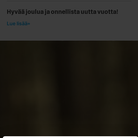
Hyvää joulua ja onnellista uutta vuotta!
Lue lisää