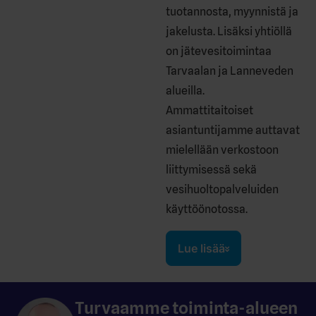
tuotannosta, myynnistä ja
jakelusta. Lisäksi yhtiöllä
on jätevesitoimintaa
Tarvaalan ja Lanneveden
alueilla.
Ammattitaitoiset
asiantuntijamme auttavat
mielellään verkostoon
liittymisessä sekä
vesihuoltopalveluiden
käyttöönotossa.
Lue lisää
Turvaamme toiminta-alueen