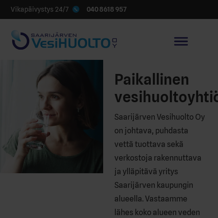
040 8618 957
Vikapäivystys 24/7
Paikallinen
vesihuoltoyhti
Saarijärven Vesihuolto Oy
on johtava, puhdasta
vettä tuottava sekä
verkostoja rakennuttava
ja ylläpitävä yritys
Saarijärven kaupungin
alueella. Vastaamme
lähes koko alueen veden