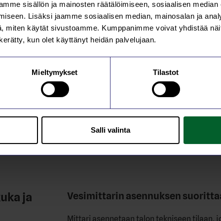
mme sisällön ja mainosten räätälöimiseen, sosiaalisen median
posti online-palvelussa
iseen. Lisäksi jaamme sosiaalisen median, mainosalan ja analy
, miten käytät sivustoamme. Kumppanimme voivat yhdistää näitä t
vasti online-palvelumme kautta ilman
n kerätty, kun olet käyttänyt heidän palvelujaan.
 Riittää, että tunnistaudut palveluun
 perusteella. Löydät nämä tiedot
lomakkeesta, jonka lähetämme sinulle
Mieltymykset
Tilastot
Salli valinta
uka ja
Vesimittarin asennuksen suoritta
Mittari asennetaan talon tekniseen tilaan, jo