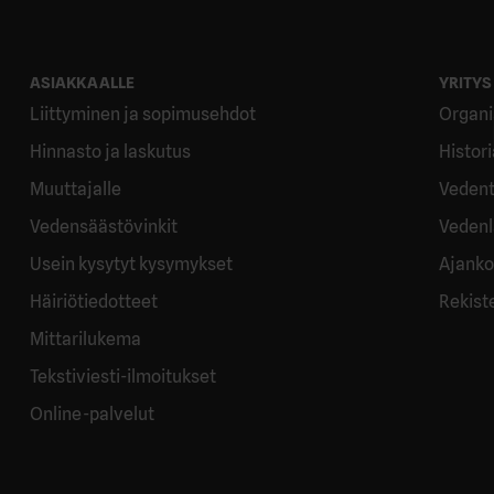
ASIAKKAALLE
YRITYS
Liittyminen ja sopimusehdot
Organi
Hinnasto ja laskutus
Histor
Muuttajalle
Vedent
Vedensäästövinkit
Vedenl
Usein kysytyt kysymykset
Ajanko
Häiriötiedotteet
Rekist
Mittarilukema
Tekstiviesti-ilmoitukset
Online-palvelut