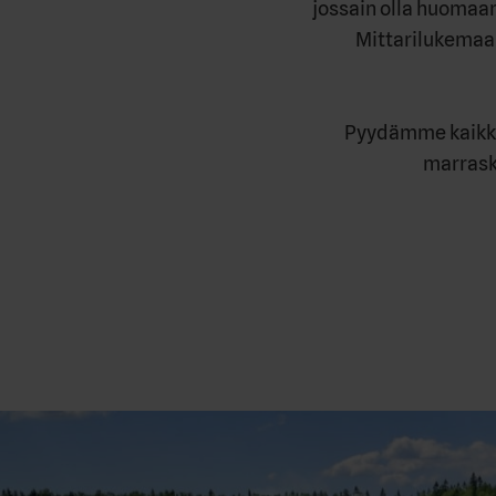
jossain olla huomaam
Mittarilukemaa 
Pyydämme kaikki
marrask