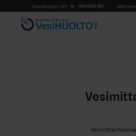
040 8618 957
Vikapäivystys 24/7
Jäteveden
Vesimitta
Vesimittarilukeman