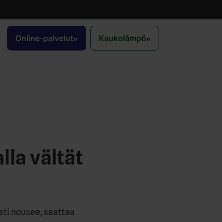
Online-palvelut
Kaukolämpö
la vältät
sti nousee, saattaa