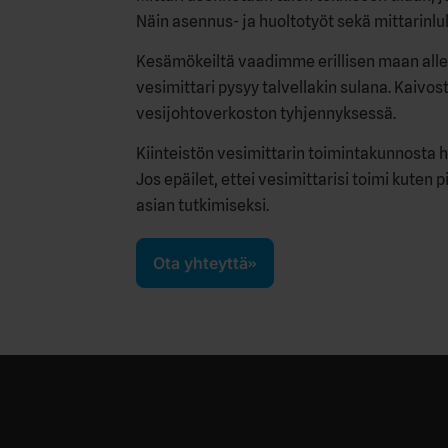
Näin asennus- ja huoltotyöt sekä mittarinlu
Kesämökeiltä vaadimme erillisen maan alle
vesimittari pysyy talvellakin sulana. Kaivo
vesijohtoverkoston tyhjennyksessä.
Kiinteistön vesimittarin toimintakunnosta 
Jos epäilet, ettei vesimittarisi toimi kute
asian tutkimiseksi.
Ota yhteyttä