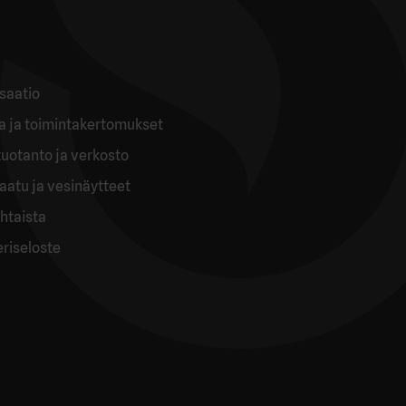
saatio
ia ja toimintakertomukset
uotanto ja verkosto
aatu ja vesinäytteet
htaista
eriseloste