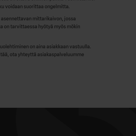
ku voidaan suorittaa ongelmitta.
 asennettavan mittarikaivon, jossa
sta on tarvittaessa hyötyä myös mökin
huolehtiminen on aina asiakkaan vastuulla.
n pitää, ota yhteyttä asiakaspalveluumme