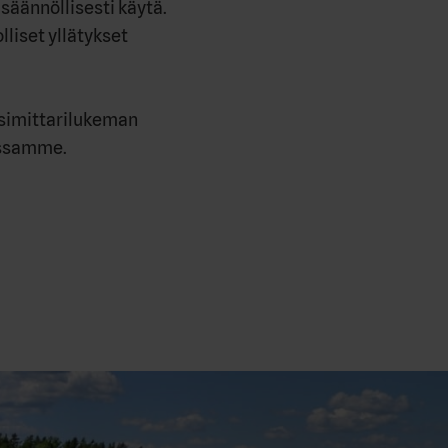
säännöllisesti käytä.
liset yllätykset
simittarilukeman
ussamme.