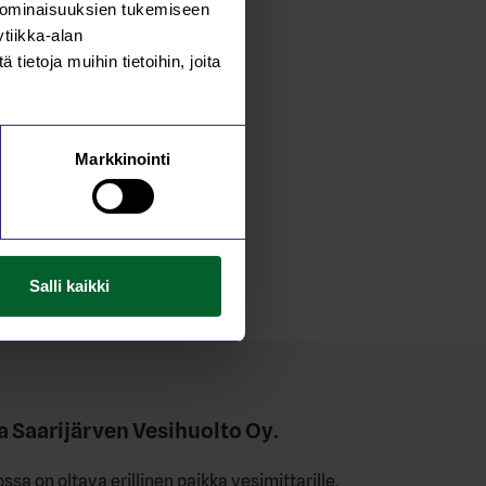
 ominaisuuksien tukemiseen
tiikka-alan
ietoja muihin tietoihin, joita
Markkinointi
Salli kaikki
a Saarijärven Vesihuolto Oy.
ssa on oltava erillinen paikka vesimittarille.