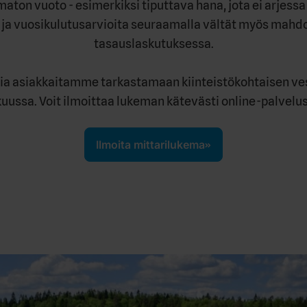
aton vuoto - esimerkiksi tiputtava hana, jota ei arjessa 
ja vuosikulutusarvioita seuraamalla vältät myös mahdol
tasauslaskutuksessa.
a asiakkaitamme tarkastamaan kiinteistökohtaisen ve
uussa. Voit ilmoittaa lukeman kätevästi online-palvel
Ilmoita mittarilukema