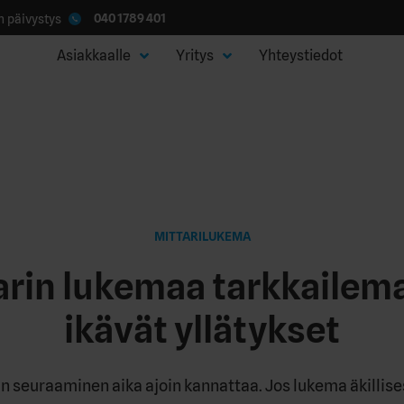
040 1789 401
 päivystys
Asiakkaalle
Yritys
Yhteystiedot
MITTARILUKEMA
rin lukemaa tarkkailemal
ikävät yllätykset
 seuraaminen aika ajoin kannattaa. Jos lukema äkillise