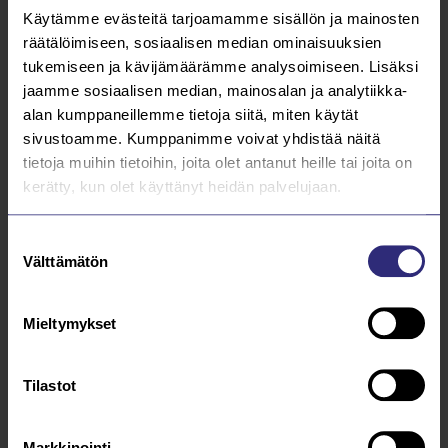
Käytämme evästeitä tarjoamamme sisällön ja mainosten
3.4.2023
räätälöimiseen, sosiaalisen median ominaisuuksien
tukemiseen ja kävijämäärämme analysoimiseen. Lisäksi
Kutsu Saarijärven Vesihuolto Oy:n
jaamme sosiaalisen median, mainosalan ja analytiikka-
varsinaiseen yhtiökokoukseen 2023
alan kumppaneillemme tietoja siitä, miten käytät
sivustoamme. Kumppanimme voivat yhdistää näitä
Lue lisää
tietoja muihin tietoihin, joita olet antanut heille tai joita on
kerätty, kun olet käyttänyt heidän palvelujaan.
30.3.2023
Saarijärven Vesihuolto Oy: vuosikertomus
Suostumuksen
Välttämätön
valinta
2022
Lue lisää
Mieltymykset
20.12.2022
Tilastot
Joulutervehdys!
Lue lisää
Markkinointi