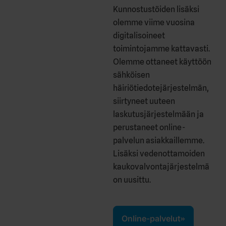
Kunnostustöiden lisäksi
olemme viime vuosina
digitalisoineet
toimintojamme kattavasti.
Olemme ottaneet käyttöön
sähköisen
häiriötiedotejärjestelmän,
siirtyneet uuteen
laskutusjärjestelmään ja
perustaneet online-
palvelun asiakkaillemme.
Lisäksi vedenottamoiden
kaukovalvontajärjestelmä
on uusittu.
Online-palvelut