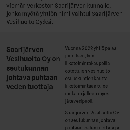
viemäriverkoston Saarijärven kunnalle,
jonka myötä yhtiön nimi vaihtui Saarijärven
Vesihuolto Oy:ksi.
Saarijärven
Vuonna 2022 yhtiö palaa
juurilleen, kun
Vesihuolto Oy on
liiketoimintakaupoilla
seutukunnan
ostettujen vesihuolto-
johtava puhtaan
osuuskuntien kautta
veden tuottaja
liiketoimintaan tulee
mukaan jälleen myös
jätevesipuoli.
Saarijärven Vesihuolto Oy
on seutukunnan johtava
puhtaan veden tuottaja ja