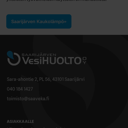
Saarijärven Kaukolämpö
Sara-ahontie 2, PL 56, 43101 Saarijärvi
040 184 1427
toimisto@saaveka.fi
ASIAKKAALLE