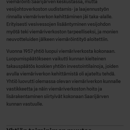
viemäröinti Saarijärven keskustassa, mutta
vesijohtoverkoston uudistamis- ja laajennustyön
rinnalla viemäriverkon kehittäminen jäi taka-alalle.
Erityisesti vesivessojen lisääntyminen vesijohdon
myötä teki viemäriverkoston tarpeelliseksi, ja monien
neuvotteluiden jälkeen viemäröintityö aloitettiin.
Vuonna 1957 yhtiö luopui viemäriverkosta kokonaan.
Luopumispäätökseen vaikutti kunnan kielteinen
takauspäätös koskien yhtiön investointilainoja, joiden
avulla viemäriverkon kehittämistä oli ajateltu tehdä.
Yhtiö luovutti olemassa olevan viemäriverkon kunnalle
vastikkeetta ja näin viemäriverkoston hoito ja
lisärakentaminen siirtyivät kokonaan Saarijärven
kunnan vastuulle.