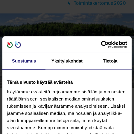
Toimintakertomus 2020
Suostumus
Yksityiskohdat
Tietoja
Tämä sivusto käyttää evästeitä
Käytämme evästeitä tarjoamamme sisällön ja mainosten
Saarijärven Vesi ja Viemäri Oy
räätälöimiseen, sosiaalisen median ominaisuuksien
tukemiseen ja kävijämäärämme analysoimiseen. Lisäksi
perustettiin tammikuussa 1947
jaamme sosiaalisen median, mainosalan ja analytiikka-
alan kumppaneillemme tietoja siitä, miten käytät
Saarijärven seudun vesilaitoksen perustamiselle
sivustoamme. Kumppanimme voivat yhdistää näitä
vahvana kimmokkeena oli veden laatu. Ennen