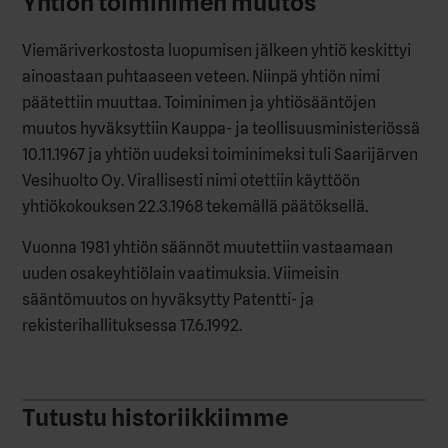
Yhtiön toiminimen muutos
Viemäriverkostosta luopumisen jälkeen yhtiö keskittyi
ainoastaan puhtaaseen veteen. Niinpä yhtiön nimi
päätettiin muuttaa. Toiminimen ja yhtiösääntöjen
muutos hyväksyttiin Kauppa- ja teollisuusministeriössä
10.11.1967 ja yhtiön uudeksi toiminimeksi tuli Saarijärven
Vesihuolto Oy. Virallisesti nimi otettiin käyttöön
yhtiökokouksen 22.3.1968 tekemällä päätöksellä.
Vuonna 1981 yhtiön säännöt muutettiin vastaamaan
uuden osakeyhtiölain vaatimuksia. Viimeisin
sääntömuutos on hyväksytty Patentti- ja
rekisterihallituksessa 17.6.1992.
Tutustu historiikkiimme