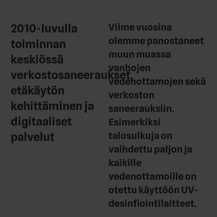
2010-luvulla
Viime vuosina
olemme panostaneet
toiminnan
muun muassa
keskiössä
vanhojen
verkostosaneeraukset,
vedenottamojen sekä
etäkäytön
verkoston
kehittäminen ja
saneerauksiin.
digitaaliset
Esimerkiksi
palvelut
talosulkuja on
vaihdettu paljon ja
kaikille
vedenottamoille on
otettu käyttöön UV-
desinfiointilaitteet.