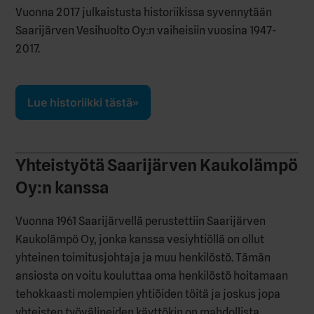
Vuonna 2017 julkaistusta historiikissa syvennytään
Saarijärven Vesihuolto Oy:n vaiheisiin vuosina 1947-
2017.
Lue historiikki tästä
Yhteistyötä Saarijärven Kaukolämpö
Oy:n kanssa
Vuonna 1961 Saarijärvellä perustettiin Saarijärven
Kaukolämpö Oy, jonka kanssa vesiyhtiöllä on ollut
yhteinen toimitusjohtaja ja muu henkilöstö. Tämän
ansiosta on voitu kouluttaa oma henkilöstö hoitamaan
tehokkaasti molempien yhtiöiden töitä ja joskus jopa
yhteisten työvälineiden käyttökin on mahdollista.