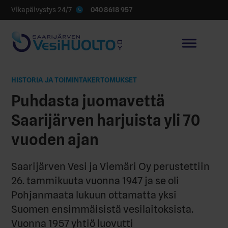
040 8618 957
Vikapäivystys 24/7
HISTORIA JA TOIMINTAKERTOMUKSET
Puhdasta juomavettä
Saarijärven harjuista yli 70
vuoden ajan
Saarijärven Vesi ja Viemäri Oy perustettiin
26. tammikuuta vuonna 1947 ja se oli
Pohjanmaata lukuun ottamatta yksi
Suomen ensimmäisistä vesilaitoksista.
Vuonna 1957 yhtiö luovutti