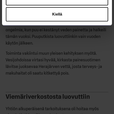
vesijohtoverkostoa ryhdyttiin rakentamaan seuraavana
vuonna. Verkosto valmistui syksyllä 1948 ja vedenjakelu
Kiellä
alkoi toimia, jolloin vesiverkosto kattoi kirkonkylän
ydinkeskustan. Puuputkista aiheutui kuitenkin jatkuvia
ongelmia, kun puu ei kestänyt veden painetta ja halkeili
tämän vuoksi. Puuputkista luovuttiinkin vain vuoden
käytön jälkeen.
Toiminta vakiintui muun yleisen kehityksen myötä.
Vesijohdoissa virtasi hyvää, kirkasta painesuotimen
lävitse juoksevaa Herajärven vettä, josta terveys- ja
makuhaitat oli saatu kitkettyä pois.
Viemäriverkostosta luovuttiin
Yhtiön alkuperäisenä tarkoituksena oli hoitaa myös