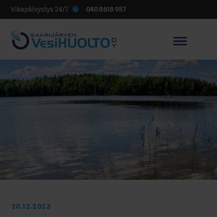
040 8618 957
Vikapäivystys 24/7
20.12.2023