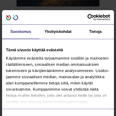
t. Saarijärven Vesihuolto Oy
Suostumus
Yksityiskohdat
Tietoja
Tämä sivusto käyttää evästeitä
Käytämme evästeitä tarjoamamme sisällön ja mainosten
räätälöimiseen, sosiaalisen median ominaisuuksien
Lue kaikki
AJANKOHTAISTA
tukemiseen ja kävijämäärämme analysoimiseen. Lisäksi
jaamme sosiaalisen median, mainosalan ja analytiikka-
alan kumppaneillemme tietoja siitä, miten käytät
26.3.2026
sivustoamme. Kumppanimme voivat yhdistää näitä
tietoja muihin tietoihin, joita olet antanut heille tai joita on
Kutsu Saarijärven Vesihuollon
kerätty, kun olet käyttänyt heidän palvelujaan.
yhtiökokoukseen 2026
Suostumuksen