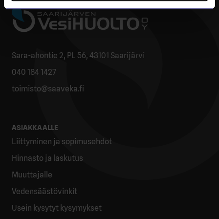
Sara-ahontie 2, PL 56, 43101 Saarijärvi
040 184 1427
toimisto@saaveka.fi
ASIAKKAALLE
Liittyminen ja sopimusehdot
Hinnasto ja laskutus
Muuttajalle
Vedensäästövinkit
Usein kysytyt kysymykset