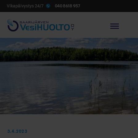
040 8618 957
Vikapäivystys 24/7
3.4.2023