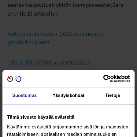
saatavilla sovitusti yhtiön toimipisteestä (Sara-
ahontie 2) sekä alta:
Kokouskutsu vuoden 2023 varsinaiseen
yhtiökokoukseen
Liite 3. Tilinpäätös vuodelta 2022
Liite 4. Tilintarkastuskertomus vuodelta 2022
Suostumus
Yksityiskohdat
Tietoja
Saarijärvellä 3.4.2023
Tämä sivusto käyttää evästeitä
Hallitus
Käytämme evästeitä tarjoamamme sisällön ja mainosten
räätälöimiseen, sosiaalisen median ominaisuuksien