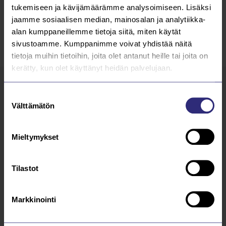
tukemiseen ja kävijämäärämme analysoimiseen. Lisäksi
jaamme sosiaalisen median, mainosalan ja analytiikka-
SAARIJÄRVEN VESIHUOLTO OY
alan kumppaneillemme tietoja siitä, miten käytät
sivustoamme. Kumppanimme voivat yhdistää näitä
tietoja muihin tietoihin, joita olet antanut heille tai joita on
kerätty, kun olet käyttänyt heidän palvelujaan.
Suostumuksen
Lue kaikki
AJANKOHTAISTA
Välttämätön
valinta
26.3.2026
Mieltymykset
Kutsu Saarijärven Vesihuollon
Tilastot
yhtiökokoukseen 2026
Lue lisää
Markkinointi
31.3.2025