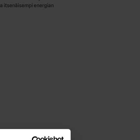
la itsenäisempi energian