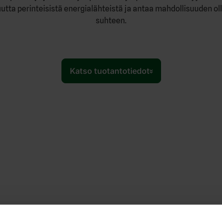
tta perinteisistä energialähteistä ja antaa mahdollisuuden ol
suhteen.
Katso tuotantotiedot