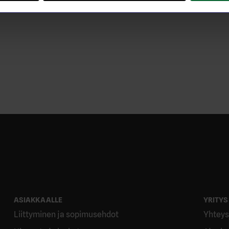
ASIAKKAALLE
YRITYS
Liittyminen ja sopimusehdot
Yhteys