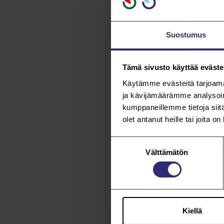
Suostumus
Tämä sivusto käyttää eväste
Käytämme evästeitä tarjoama
ja kävijämäärämme analysoim
kumppaneillemme tietoja siitä
olet antanut heille tai joita o
Suostumuksen
Välttämätön
valinta
Kiellä