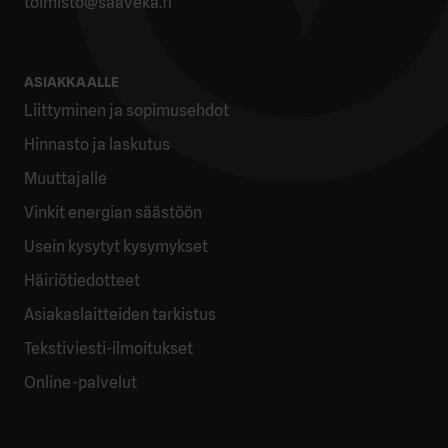
toimisto@saaveka.fi
ASIAKKAALLE
Liittyminen ja sopimusehdot
Hinnasto ja laskutus
Muuttajalle
Vinkit energian säästöön
Usein kysytyt kysymykset
Häiriötiedotteet
Asiakaslaitteiden tarkistus
Tekstiviesti-ilmoitukset
Online-palvelut