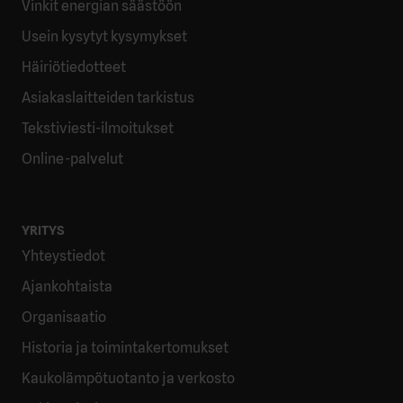
Vinkit energian säästöön
Usein kysytyt kysymykset
Häiriötiedotteet
Asiakaslaitteiden tarkistus
Tekstiviesti-ilmoitukset
Online-palvelut
YRITYS
Yhteystiedot
Ajankohtaista
Organisaatio
Historia ja toimintakertomukset
Kaukolämpötuotanto ja verkosto