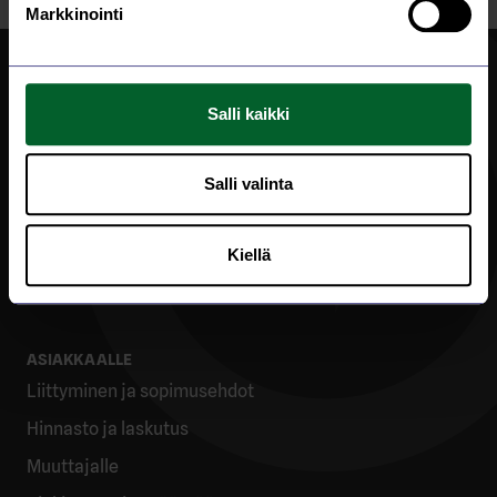
Markkinointi
Salli kaikki
Salli valinta
Sara-ahontie 2, PL 56, 43101 Saarijärvi
040 184 1427
Kiellä
toimisto@saaveka.fi
ASIAKKAALLE
Liittyminen ja sopimusehdot
Hinnasto ja laskutus
Muuttajalle