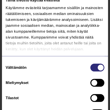
Tämä sivusto käyttää evästeitä
Kaukolämmön energiamaksu nousee
1.1.2026 alkaen
Käytämme evästeitä tarjoamamme sisällön ja mainosten
räätälöimiseen, sosiaalisen median ominaisuuksien
Lue lisää
tukemiseen ja kävijämäärämme analysoimiseen. Lisäksi
jaamme sosiaalisen median, mainosalan ja analytiikka-
19.12.2024
alan kumppaneillemme tietoja siitä, miten käytät
sivustoamme. Kumppanimme voivat yhdistää näitä
Hyvää joulua ja onnellista uutta vuotta!
tietoja muihin tietoihin, joita olet antanut heille tai joita on
kerätty, kun olet käyttänyt heidän palvelujaan.
Lue lisää
Suostumuksen
17.4.2024
Välttämätön
valinta
Saarijärven kaukolämpö on edullista
Mieltymykset
haasteista huolimatta
Lue lisää
Tilastot