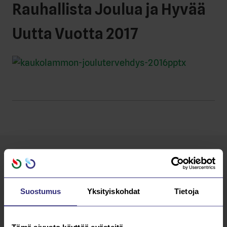
Rauhallista Joulua ja Hyvää
Uutta Vuotta 2017
Lue kaikki
AJANKOHTAISTA
Suostumus
Yksityiskohdat
Tietoja
10.12.2025