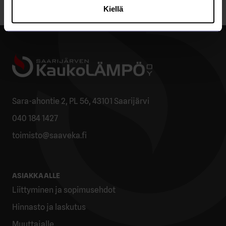
Kiellä
Sara-ahontie 2, PL 56, 43101 Saarijärvi
040 184 1427
toimisto@saaveka.fi
ASIAKKAALLE
Liittyminen ja sopimusehdot
Hinnasto ja laskutus
Muuttajalle