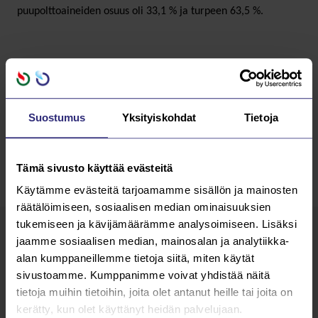
puupolttoaineiden osuus oli 33,1 % ja turpeen 63,5 %.
Suostumus
Yksityiskohdat
Tietoja
Tämä sivusto käyttää evästeitä
Käytämme evästeitä tarjoamamme sisällön ja mainosten
räätälöimiseen, sosiaalisen median ominaisuuksien
tukemiseen ja kävijämäärämme analysoimiseen. Lisäksi
jaamme sosiaalisen median, mainosalan ja analytiikka-
Lue kaikki
AJANKOHTAISTA
alan kumppaneillemme tietoja siitä, miten käytät
sivustoamme. Kumppanimme voivat yhdistää näitä
tietoja muihin tietoihin, joita olet antanut heille tai joita on
10.12.2025
kerätty, kun olet käyttänyt heidän palvelujaan.