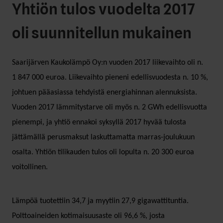
Yhtiön tulos vuodelta 2017
oli suunnitellun mukainen
Saarijärven Kaukolämpö Oy:n vuoden 2017 liikevaihto oli n.
1 847 000 euroa. Liikevaihto pieneni edellisvuodesta n. 10 %,
johtuen pääasiassa tehdyistä energiahinnan alennuksista.
Vuoden 2017 lämmitystarve oli myös n. 2 GWh edellisvuotta
pienempi, ja yhtiö ennakoi syksyllä 2017 hyvää tulosta
jättämällä perusmaksut laskuttamatta marras-joulukuun
osalta. Yhtiön tilikauden tulos oli lopulta n. 20 300 euroa
voitollinen.
Lämpöä tuotettiin 34,7 ja myytiin 27,9 gigawattituntia.
Polttoaineiden kotimaisuusaste oli 96,6 %, josta