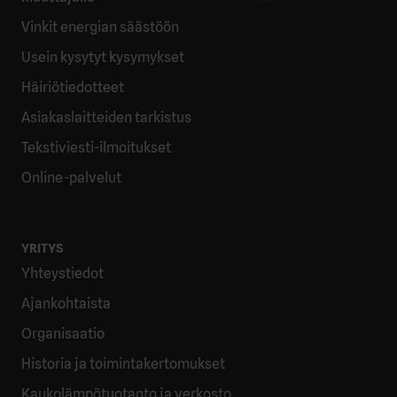
Vinkit energian säästöön
Usein kysytyt kysymykset
Häiriötiedotteet
Asiakaslaitteiden tarkistus
Tekstiviesti-ilmoitukset
Online-palvelut
YRITYS
Yhteystiedot
Ajankohtaista
Organisaatio
Historia ja toimintakertomukset
Kaukolämpötuotanto ja verkosto