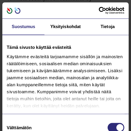
Suostumus
Yksityiskohdat
Tietoja
Tämä sivusto käyttää evästeitä
Käytämme evästeitä tarjoamamme sisällön ja mainosten
Lue kaikki
AJANKOHTAISTA
räätälöimiseen, sosiaalisen median ominaisuuksien
tukemiseen ja kävijämäärämme analysoimiseen. Lisäksi
jaamme sosiaalisen median, mainosalan ja analytiikka-
26.3.2026
alan kumppaneillemme tietoja siitä, miten käytät
sivustoamme. Kumppanimme voivat yhdistää näitä
Kutsu Saarijärven Vesihuollon
tietoja muihin tietoihin, joita olet antanut heille tai joita on
yhtiökokoukseen 2026
kerätty, kun olet käyttänyt heidän palvelujaan.
Lue lisää
Suostumuksen
Välttämätön
valinta
31.3.2025