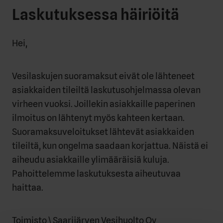
Laskutuksessa häiriöitä
Hei,
Vesilaskujen suoramaksut eivät ole lähteneet
asiakkaiden tileiltä laskutusohjelmassa olevan
virheen vuoksi. Joillekin asiakkaille paperinen
ilmoitus on lähtenyt myös kahteen kertaan.
Suoramaksuveloitukset lähtevät asiakkaiden
tileiltä, kun ongelma saadaan korjattua. Näistä ei
aiheudu asiakkaille ylimääräisiä kuluja.
Pahoittelemme laskutuksesta aiheutuvaa
haittaa.
Toimisto \ Saarijärven Vesihuolto Oy