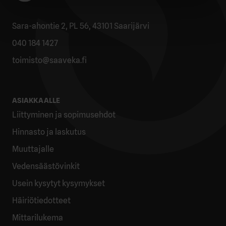
Sara-ahontie 2, PL 56, 43101 Saarijärvi
040 184 1427
toimisto@saaveka.fi
ASIAKKAALLE
Liittyminen ja sopimusehdot
Hinnasto ja laskutus
Muuttajalle
Vedensäästövinkit
Usein kysytyt kysymykset
Häiriötiedotteet
Mittarilukema