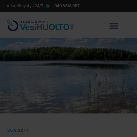
040 8618 957
Vikapäivystys 24/7
26.9.2017