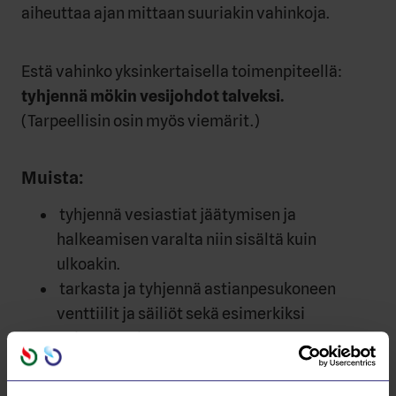
aiheuttaa ajan mittaan suuriakin vahinkoja.
Estä vahinko yksinkertaisella toimenpiteellä:
tyhjennä mökin vesijohdot talveksi.
(Tarpeellisin osin myös viemärit.)
Muista:
tyhjennä vesiastiat jäätymisen ja
halkeamisen varalta niin sisältä kuin
ulkoakin.
tarkasta ja tyhjennä astianpesukoneen
venttiilit ja säiliöt sekä esimerkiksi
painepesurit.
päävesihana tai kaivopumppu kannattaa
aina sulkea mökiltä lähtiessä.