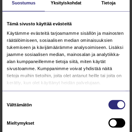
Suostumus
Yksityiskohdat
Tietoja
Pieni peruslämpö pitää rakenteet kunnossa ja
talviteloille laittaminen on yksinkertaisempaa.
Mikäli mökkiin jää peruslämpö, riittää että
Tämä sivusto käyttää evästeitä
vesiputket jätetään paineettomiksi, jottei vuodon
Käytämme evästeitä tarjoamamme sisällön ja mainosten
sattuessa tulisi suuria tuhoja. Sopiva
räätälöimiseen, sosiaalisen median ominaisuuksien
talvikuukausien peruslämpö kesäasunnossa on
tukemiseen ja kävijämäärämme analysoimiseen. Lisäksi
jaamme sosiaalisen median, mainosalan ja analytiikka-
noin 5–15 asteen välillä, usein suositellaan 10
alan kumppaneillemme tietoja siitä, miten käytät
astetta.
sivustoamme. Kumppanimme voivat yhdistää näitä
tietoja muihin tietoihin, joita olet antanut heille tai joita on
kerätty, kun olet käyttänyt heidän palvelujaan.
Suostumuksen
Välttämätön
valinta
Mieltymykset