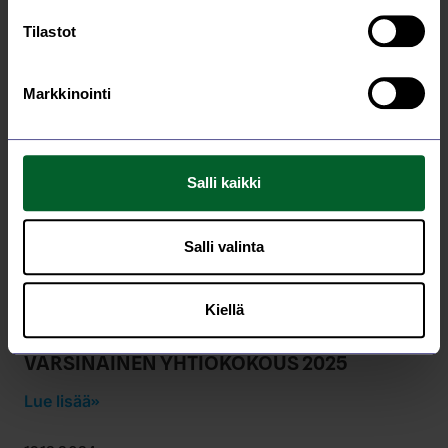
Tilastot
Lue kaikki
AJANKOHTAISTA
Markkinointi
26.3.2026
Kutsu Saarijärven Vesihuollon
Salli kaikki
yhtiökokoukseen 2026
Lue lisää
Salli valinta
31.3.2025
Kiellä
SAARIJÄRVEN VESIHUOLTO OY:N
VARSINAINEN YHTIÖKOKOUS 2025
Lue lisää