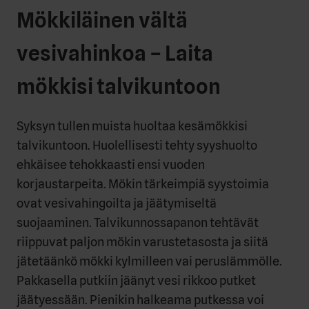
Mökkiläinen vältä
vesivahinkoa – Laita
mökkisi talvikuntoon
Syksyn tullen muista huoltaa kesämökkisi
talvikuntoon. Huolellisesti tehty syyshuolto
ehkäisee tehokkaasti ensi vuoden
korjaustarpeita. Mökin tärkeimpiä syystoimia
ovat vesivahingoilta ja jäätymiseltä
suojaaminen. Talvikunnossapanon tehtävät
riippuvat paljon mökin varustetasosta ja siitä
jätetäänkö mökki kylmilleen vai peruslämmölle.
Pakkasella putkiin jäänyt vesi rikkoo putket
jäätyessään. Pienikin halkeama putkessa voi