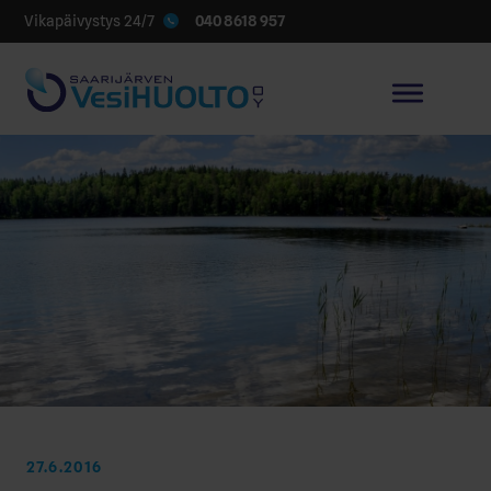
040 8618 957
Vikapäivystys 24/7
27.6.2016