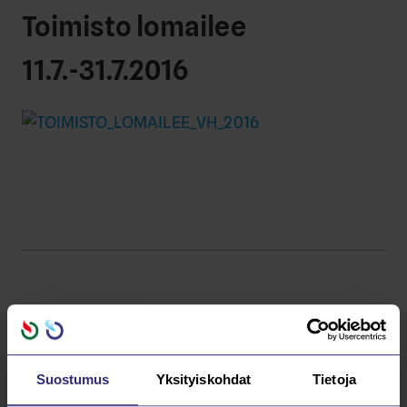
Toimisto lomailee
11.7.-31.7.2016
Lue kaikki
AJANKOHTAISTA
Suostumus
Yksityiskohdat
Tietoja