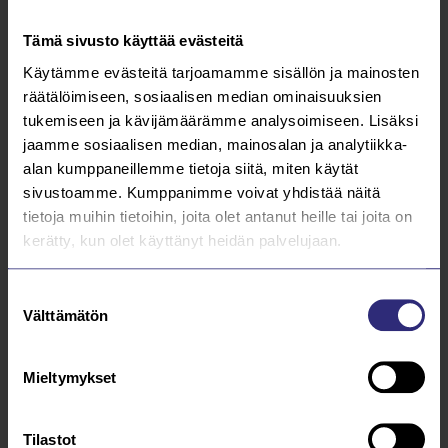
26.3.2026
Tämä sivusto käyttää evästeitä
Käytämme evästeitä tarjoamamme sisällön ja mainosten
Kutsu Saarijärven Vesihuollon
räätälöimiseen, sosiaalisen median ominaisuuksien
yhtiökokoukseen 2026
tukemiseen ja kävijämäärämme analysoimiseen. Lisäksi
jaamme sosiaalisen median, mainosalan ja analytiikka-
Lue lisää
alan kumppaneillemme tietoja siitä, miten käytät
sivustoamme. Kumppanimme voivat yhdistää näitä
31.3.2025
tietoja muihin tietoihin, joita olet antanut heille tai joita on
kerätty, kun olet käyttänyt heidän palvelujaan.
SAARIJÄRVEN VESIHUOLTO OY:N
VARSINAINEN YHTIÖKOKOUS 2025
Suostumuksen
Välttämätön
valinta
Lue lisää
19.12.2024
Mieltymykset
Hyvää joulua ja onnellista uutta vuotta!
Tilastot