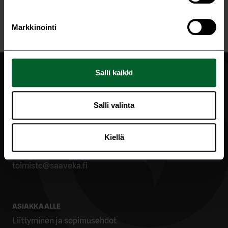
Lue lisää
Markkinointi
Salli kaikki
Salli valinta
Sara-ahontie 2, PL 56, 43101 Saarijärvi
Kiellä
040 184 1427
toimisto@saaveka.fi
ASIAKKAALLE
Liittyminen ja sopimusehdot