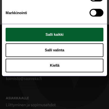
Lue lisää
Markkinointi
Salli kaikki
Salli valinta
Sara-ahontie 2, PL 56, 43101 Saarijärvi
Kiellä
040 184 1427
toimisto@saaveka.fi
ASIAKKAALLE
Liittyminen ja sopimusehdot