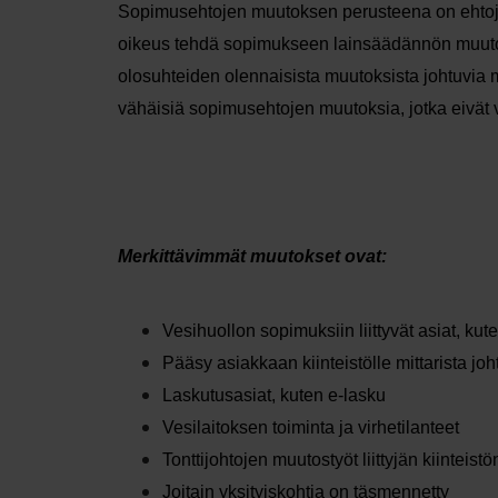
Sopimusehtojen muutoksen perusteena on ehtoje
oikeus tehdä sopimukseen lainsäädännön muutok
olosuhteiden olennaisista muutoksista johtuvia m
vähäisiä sopimusehtojen muutoksia, jotka eivät
Merkittävimmät muutokset ovat:
Vesihuollon sopimuksiin liittyvät asiat, ku
Pääsy asiakkaan kiinteistölle mittarista jo
Laskutusasiat, kuten e-lasku
Vesilaitoksen toiminta ja virhetilanteet
Tonttijohtojen muutostyöt liittyjän kiinteist
Joitain yksityiskohtia on täsmennetty