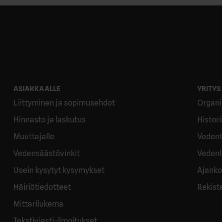
ASIAKKAALLE
YRITYS
Liittyminen ja sopimusehdot
Organi
Hinnasto ja laskutus
Histor
Muuttajalle
Vedent
Vedensäästövinkit
Vedenl
Usein kysytyt kysymykset
Ajanko
Häiriötiedotteet
Rekist
Mittarilukema
Tekstiviesti-ilmoitukset