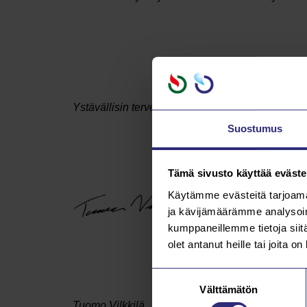
Ystävällisin terveisin,
Suostumus
Tämä sivusto käyttää eväste
Käytämme evästeitä tarjoama
ja kävijämäärämme analysoim
kumppaneillemme tietoja siitä
olet antanut heille tai joita o
Suostumuksen
Välttämätön
valinta
Tuomo Vilkkilä