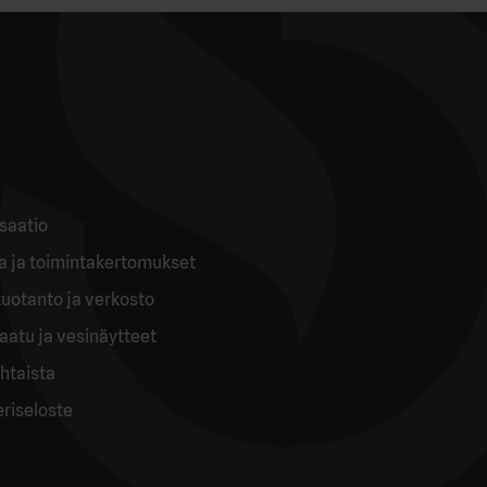
saatio
ia ja toimintakertomukset
uotanto ja verkosto
aatu ja vesinäytteet
htaista
eriseloste