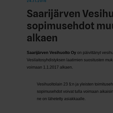
24.11.2016
Saarijärven Vesihu
sopimusehdot muut
alkaen
Saarijärven Vesihuolto Oy
on päivittänyt vesih
Vesilaitosyhdistyksen laatimien suositusten muk
voimaan 1.1.2017 alkaen.
Vesihuoltolain 23 §:n ja yleisten toimitu
sopimusehdot voivat tulla voimaan aikaisi
ne on lähetetty asiakkaalle.