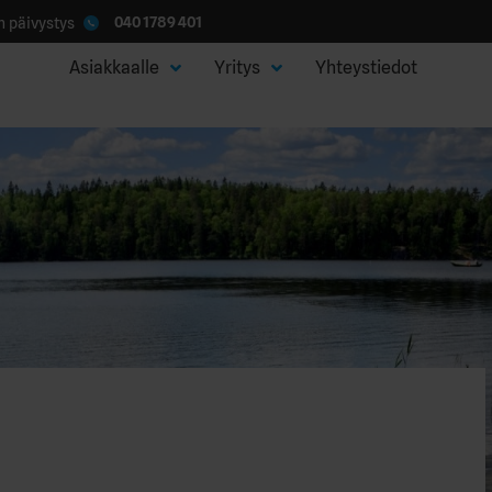
040 1789 401
 päivystys
Asiakkaalle
Yritys
Yhteystiedot