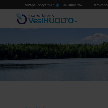
040 8618 957
Vikapäivystys 24/7
Jäteveden