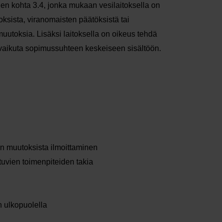
n kohta 3.4, jonka mukaan vesilaitoksella on
sista, viranomaisten päätöksistä tai
uutoksia. Lisäksi laitoksella on oikeus tehdä
 vaikuta sopimussuhteen keskeiseen sisältöön.
ten muutoksista ilmoittaminen
htuvien toimenpiteiden takia
ön ulkopuolella