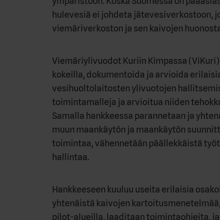
ympäristöön. Koska Suomessa on pääasiass
hulevesiä ei johdeta jätevesiverkostoon, 
viemäriverkoston ja sen kaivojen huonost
Viemäriylivuodot Kuriin Kimpassa (ViKuri)
kokeilla, dokumentoida ja arvioida erilais
vesihuoltolaitosten ylivuotojen hallitsemi
toimintamalleja ja arvioitua niiden tehokk
Samalla hankkeessa parannetaan ja yhtenä
muun maankäytön ja maankäytön suunnittel
toimintaa, vähennetään päällekkäistä työ
hallintaa.
Hankkeeseen kuuluu useita erilaisia osak
yhtenäistä kaivojen kartoitusmenetelmää,
pilot-alueilla, laaditaan toimintaohjeita, 