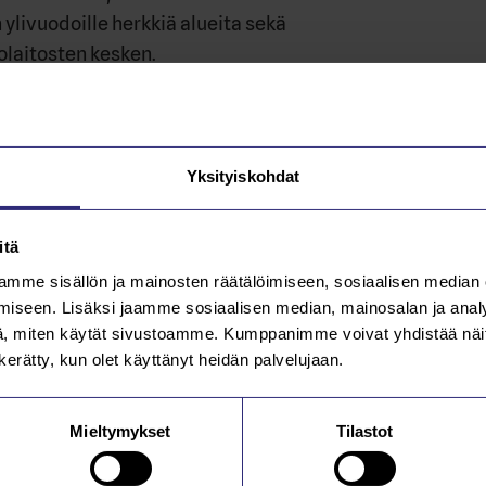
ylivuodoille herkkiä alueita sekä
olaitosten kesken.
ärvi-Suomen Vesihuoltolaitosten
atapoja, yhteistyötä sekä laitosten
Yksityiskohdat
htoa, jotka tässä hankkeessa kohdistuvat
reiden ylivuotoihin ja niihin liittyviin
itä
mme sisällön ja mainosten räätälöimiseen, sosiaalisen median
iseen. Lisäksi jaamme sosiaalisen median, mainosalan ja analy
tä kootaan hankkeen kotisivuille
, miten käytät sivustoamme. Kumppanimme voivat yhdistää näitä t
nen-ja-
n kerätty, kun olet käyttänyt heidän palvelujaan.
ivuodot-kuriin-kimpassa-vikuri/.
Hanke
Mieltymykset
Tilastot
 Vesihuoltolaitos ja osatoteuttajina