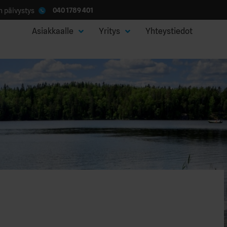
040 1789 401
 päivystys
Asiakkaalle
Yritys
Yhteystiedot