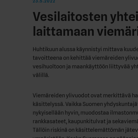
23.5.2022
Vesilaitosten yhte
laittamaan viemäri
Huhtikuun alussa käynnistyi mittava kuude
tavoitteena on kehittää viemäreiden ylivu
vesihuoltoon ja maankäyttöön liittyvää yht
välillä.
Viemäreiden ylivuodot ovat merkittävä ha
käsittelyssä. Vaikka Suomen yhdyskuntaj
nykyisellään hyvin, muodostaa ilmastonm
rankkasateet, kaupunkitulvat ja sekaviemä
Tällöin riskinä on käsittelemättömän jäte