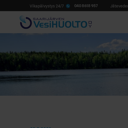
040 8618 957
Vikapäivystys 24/7
Jäteveden