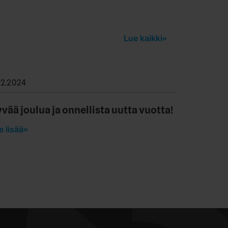
Lue kaikki
.12.2024
vää joulua ja onnellista uutta vuotta!
e lisää