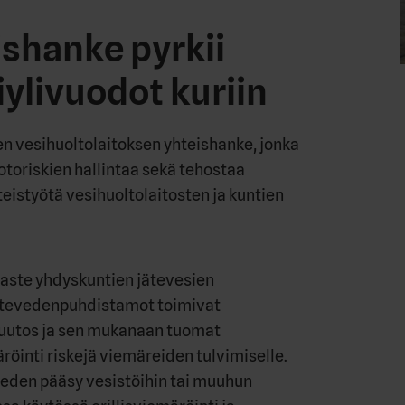
ishanke pyrkii
ylivuodot kuriin
n vesihuoltolaitoksen yhteishanke, jonka
otoriskien hallintaa sekä tehostaa
eistyötä vesihuoltolaitosten ja kuntien
aste yhdyskuntien jätevesien
ätevedenpuhdistamot toimivat
uutos ja sen mukanaan tuomat
röinti riskejä viemäreiden tulvimiselle.
veden pääsy vesistöihin tai muuhun