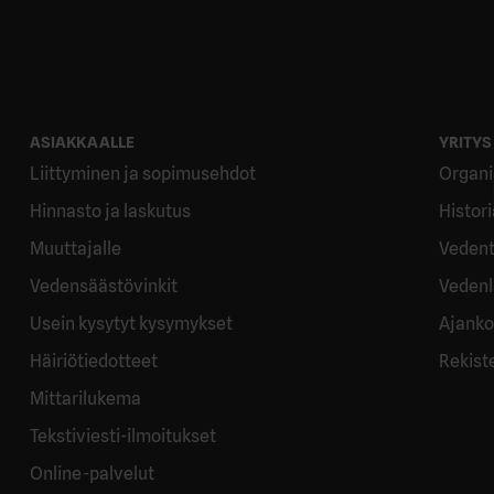
ASIAKKAALLE
YRITYS
Liittyminen ja sopimusehdot
Organi
Hinnasto ja laskutus
Histor
Muuttajalle
Vedent
Vedensäästövinkit
Vedenl
Usein kysytyt kysymykset
Ajanko
Häiriötiedotteet
Rekist
Mittarilukema
Tekstiviesti-ilmoitukset
Online-palvelut