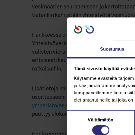
vesimäärien seuraamiseen ja kartoitetaan 
tietenkin kehitetään yhteistyötä vesihuolt
Hankkeessa on myös tavoitteena jatkaa J
Yhteistyöverkosto -hankkeen hyviä toimint
Suostumus
välisten vierailukäyntejä ja työntekijävai
erityisesti kaupunkivesien hallintaan, viemä
ratkaisuihin.
Tämä sivusto käyttää eväste
Käytämme evästeitä tarjoama
ja kävijämäärämme analysoim
Lisätietoja hankkeesta ja sen edistymises
kumppaneillemme tietoja siitä
osoitteeseen:
https://www.virrat.fi/asumi
olet antanut heille tai joita o
ymparisto/asuminen/vesihuolto/viemariyl
päättyy elokuussa 2023.
Suostumuksen
Välttämätön
valinta
Hankkeen vetäjänä toimii Virtain kaupungin