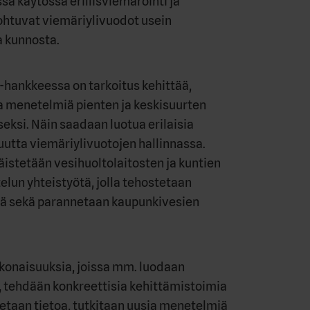
a käytössä erillisviemäröinti ja
johtuvat viemäriylivuodot usein
a kunnosta.
-hankkeessa on tarkoitus kehittää,
ia menetelmiä pienten ja keskisuurten
seksi. Näin saadaan luotua erilaisia
uutta viemäriylivuotojen hallinnassa.
istetään vesihuoltolaitosten ja kuntien
un yhteistyötä, jolla tehostetaan
tä sekä parannetaan kaupunkivesien
okonaisuuksia, joissa mm. luodaan
 tehdään konkreettisia kehittämistoimia
jaetaan tietoa, tutkitaan uusia menetelmiä