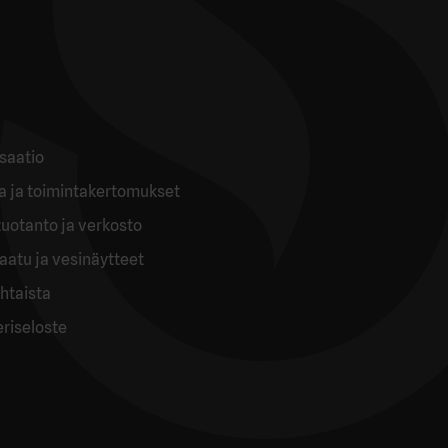
saatio
ia ja toimintakertomukset
uotanto ja verkosto
aatu ja vesinäytteet
htaista
eriseloste