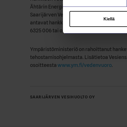
Ähtärin Energia ja Vesi Oy, Mäntän Kaukolä
Saarijärven Vesihuolto Oy sekä Keuruun Ves
Kiellä
antavat hankkeen koordinaattori Rauno Lev
6325 006 tai osallistuvien vesihuoltolaito
Ympäristöministeriö on rahoittanut hanke
tehostamisohjelmasta. Lisätietoa Vesiens
osoitteesta
www.ym.fi/vedenvuoro
.
SAARIJÄRVEN VESIHUOLTO OY