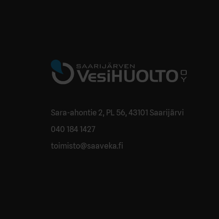
Sara-ahontie 2, PL 56, 43101 Saarijärvi
040 184 1427
toimisto@saaveka.fi