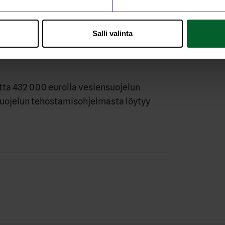
mpö ja Vesihuolto Oy, Parkanon Vesi Oy,
i -liikelaitos. Lisätietoja hankkeesta
Salli valinta
án, rauno.levan@tiiraevents.fi, p. 040
sten vesihuoltopäälliköt.
tta 432 000 eurolla vesiensuojelun
uojelun tehostamisohjelmasta löytyy